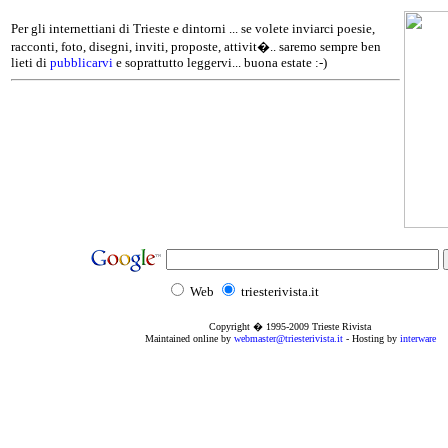
Per gli internettiani di Trieste e dintorni ... se volete inviarci poesie,
racconti, foto, disegni, inviti, proposte, attivit�.. saremo sempre ben
lieti di
pubblicarvi
e soprattutto leggervi... buona estate :-)
Web
triesterivista.it
Copyright � 1995
-2009
Trieste Rivista
Maintained online by
webmaster@triesterivista.it
- Hosting by
interware