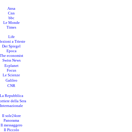
Ansa
Cnn
bbc
Le Monde
Times
Life
lezioni a Trieste
Der Spiegel
Epoca
The economist
Swiss News
Ecplanet
Focus
Le Scienze
Galileo
CNR
La Repubblica
rriere della Sera
I
nternazionale
Il sole24ore
Panorama
Il messaggero
Il Piccolo