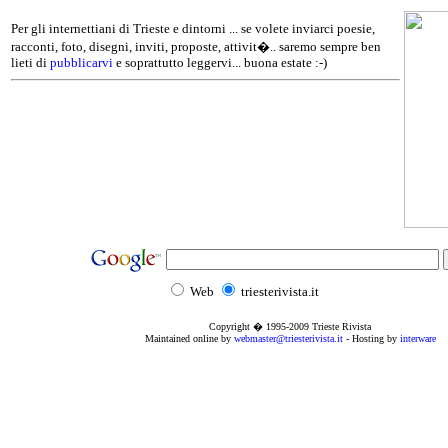
Per gli internettiani di Trieste e dintorni ... se volete inviarci poesie,
racconti, foto, disegni, inviti, proposte, attivit�.. saremo sempre ben
lieti di
pubblicarvi
e soprattutto leggervi... buona estate :-)
Web
triesterivista.it
Copyright � 1995
-2009
Trieste Rivista
Maintained online by
webmaster@triesterivista.it
- Hosting by
interware