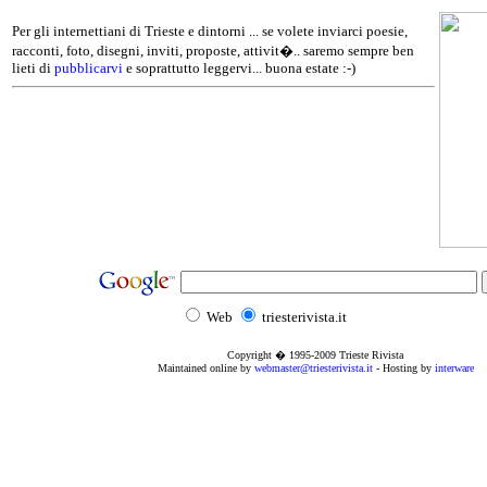
Per gli internettiani di Trieste e dintorni ... se volete inviarci poesie,
racconti, foto, disegni, inviti, proposte, attivit�.. saremo sempre ben
lieti di
pubblicarvi
e soprattutto leggervi... buona estate :-)
Web
triesterivista.it
Copyright � 1995
-2009
Trieste Rivista
Maintained online by
webmaster@triesterivista.it
- Hosting by
interware