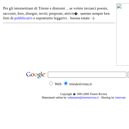
Per gli internettiani di Trieste e dintorni ... se volete inviarci poesie,
racconti, foto, disegni, inviti, proposte, attivit�.. saremo sempre ben
lieti di
pubblicarvi
e soprattutto leggervi... buona estate :-)
Web
triesterivista.it
Copyright � 1995
-2009
Trieste Rivista
Maintained online by
webmaster@triesterivista.it
- Hosting by
interware