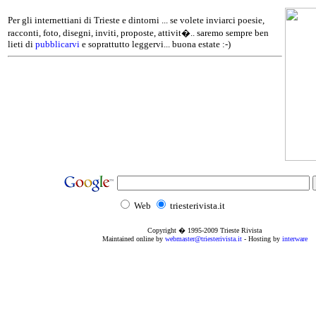
Per gli internettiani di Trieste e dintorni ... se volete inviarci poesie,
racconti, foto, disegni, inviti, proposte, attivit�.. saremo sempre ben
lieti di
pubblicarvi
e soprattutto leggervi... buona estate :-)
Web
triesterivista.it
Copyright � 1995
-2009
Trieste Rivista
Maintained online by
webmaster@triesterivista.it
- Hosting by
interware