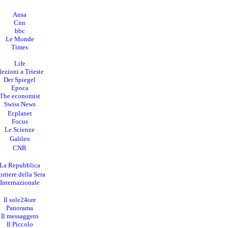
Ansa
Cnn
bbc
Le Monde
Times
Life
lezioni a Trieste
Der Spiegel
Epoca
The economist
Swiss News
Ecplanet
Focus
Le Scienze
Galileo
CNR
La Repubblica
rriere della Sera
I
nternazionale
Il sole24ore
Panorama
Il messaggero
Il Piccolo