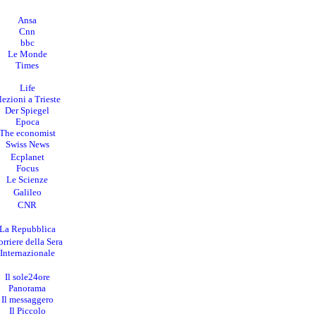
Ansa
Cnn
bbc
Le Monde
Times
Life
lezioni a Trieste
Der Spiegel
Epoca
The economist
Swiss News
Ecplanet
Focus
Le Scienze
Galileo
CNR
La Repubblica
rriere della Sera
I
nternazionale
Il sole24ore
Panorama
Il messaggero
Il Piccolo