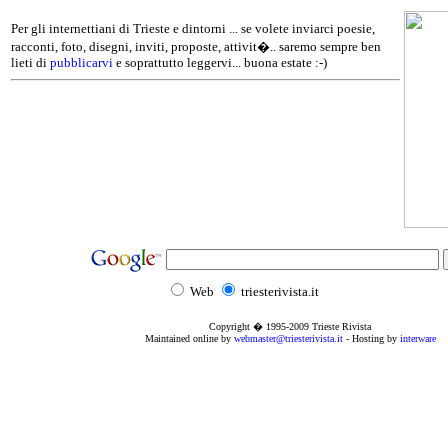
Per gli internettiani di Trieste e dintorni ... se volete inviarci poesie,
racconti, foto, disegni, inviti, proposte, attivit�.. saremo sempre ben
lieti di
pubblicarvi
e soprattutto leggervi... buona estate :-)
Web
triesterivista.it
Copyright � 1995
-2009
Trieste Rivista
Maintained online by
webmaster@triesterivista.it
- Hosting by
interware