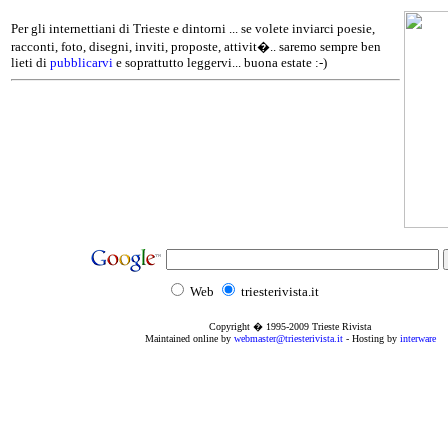
Per gli internettiani di Trieste e dintorni ... se volete inviarci poesie,
racconti, foto, disegni, inviti, proposte, attivit�.. saremo sempre ben
lieti di
pubblicarvi
e soprattutto leggervi... buona estate :-)
Web
triesterivista.it
Copyright � 1995
-2009
Trieste Rivista
Maintained online by
webmaster@triesterivista.it
- Hosting by
interware