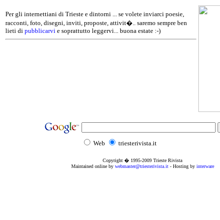
Per gli internettiani di Trieste e dintorni ... se volete inviarci poesie,
racconti, foto, disegni, inviti, proposte, attivit�.. saremo sempre ben
lieti di
pubblicarvi
e soprattutto leggervi... buona estate :-)
Web
triesterivista.it
Copyright � 1995
-2009
Trieste Rivista
Maintained online by
webmaster@triesterivista.it
- Hosting by
interware