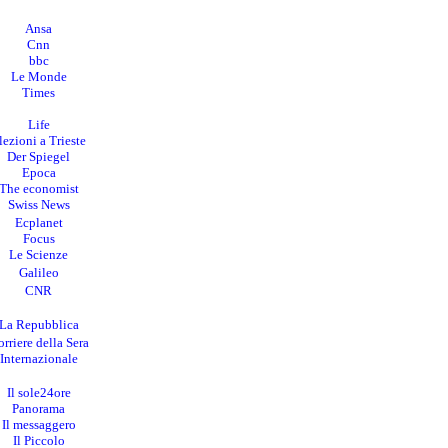
Ansa
Cnn
bbc
Le Monde
Times
Life
lezioni a Trieste
Der Spiegel
Epoca
The economist
Swiss News
Ecplanet
Focus
Le Scienze
Galileo
CNR
La Repubblica
rriere della Sera
I
nternazionale
Il sole24ore
Panorama
Il messaggero
Il Piccolo