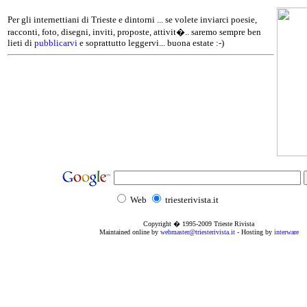
Per gli internettiani di Trieste e dintorni ... se volete inviarci poesie,
racconti, foto, disegni, inviti, proposte, attivit�.. saremo sempre ben
lieti di
pubblicarvi
e soprattutto leggervi... buona estate :-)
Web
triesterivista.it
Copyright � 1995
-2009
Trieste Rivista
Maintained online by
webmaster@triesterivista.it
- Hosting by
interware