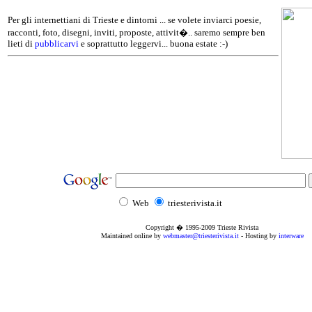
Per gli internettiani di Trieste e dintorni ... se volete inviarci poesie,
racconti, foto, disegni, inviti, proposte, attivit�.. saremo sempre ben
lieti di
pubblicarvi
e soprattutto leggervi... buona estate :-)
Web
triesterivista.it
Copyright � 1995
-2009
Trieste Rivista
Maintained online by
webmaster@triesterivista.it
- Hosting by
interware