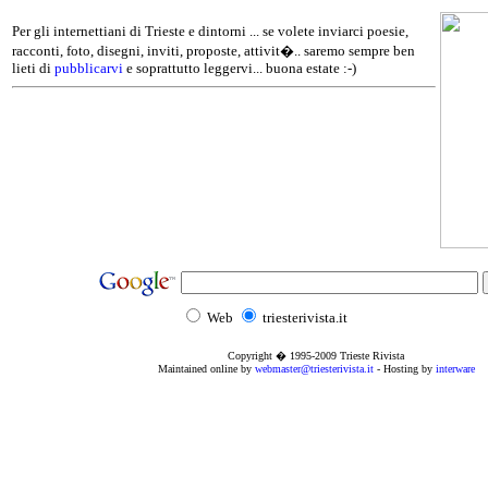
Per gli internettiani di Trieste e dintorni ... se volete inviarci poesie,
racconti, foto, disegni, inviti, proposte, attivit�.. saremo sempre ben
lieti di
pubblicarvi
e soprattutto leggervi... buona estate :-)
Web
triesterivista.it
Copyright � 1995
-2009
Trieste Rivista
Maintained online by
webmaster@triesterivista.it
- Hosting by
interware