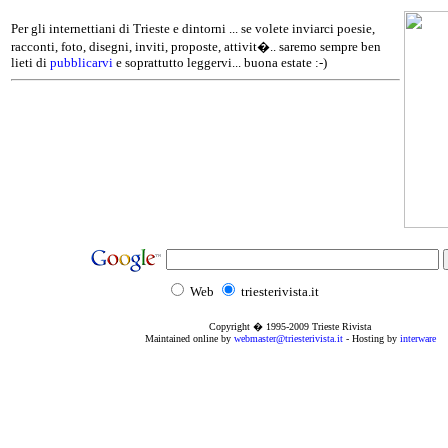
Per gli internettiani di Trieste e dintorni ... se volete inviarci poesie,
racconti, foto, disegni, inviti, proposte, attivit�.. saremo sempre ben
lieti di
pubblicarvi
e soprattutto leggervi... buona estate :-)
Web
triesterivista.it
Copyright � 1995
-2009
Trieste Rivista
Maintained online by
webmaster@triesterivista.it
- Hosting by
interware