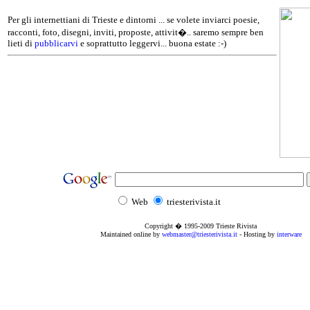
Per gli internettiani di Trieste e dintorni ... se volete inviarci poesie,
racconti, foto, disegni, inviti, proposte, attivit�.. saremo sempre ben
lieti di
pubblicarvi
e soprattutto leggervi... buona estate :-)
Web
triesterivista.it
Copyright � 1995
-2009
Trieste Rivista
Maintained online by
webmaster@triesterivista.it
- Hosting by
interware