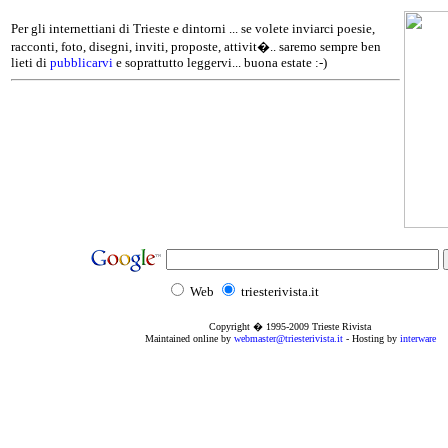
Per gli internettiani di Trieste e dintorni ... se volete inviarci poesie,
racconti, foto, disegni, inviti, proposte, attivit�.. saremo sempre ben
lieti di
pubblicarvi
e soprattutto leggervi... buona estate :-)
Web
triesterivista.it
Copyright � 1995
-2009
Trieste Rivista
Maintained online by
webmaster@triesterivista.it
- Hosting by
interware