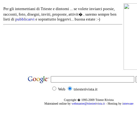
Per gli internettiani di Trieste e dintorni ... se volete inviarci poesie,
racconti, foto, disegni, inviti, proposte, attivit�.. saremo sempre ben
lieti di
pubblicarvi
e soprattutto leggervi... buona estate :-)
Web
triesterivista.it
Copyright � 1995
-2009
Trieste Rivista
Maintained online by
webmaster@triesterivista.it
- Hosting by
interware