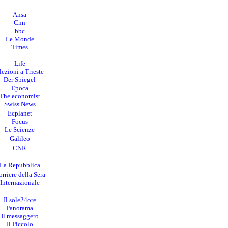
Ansa
Cnn
bbc
Le Monde
Times
Life
lezioni a Trieste
Der Spiegel
Epoca
The economist
Swiss News
Ecplanet
Focus
Le Scienze
Galileo
CNR
La Repubblica
rriere della Sera
I
nternazionale
Il sole24ore
Panorama
Il messaggero
Il Piccolo