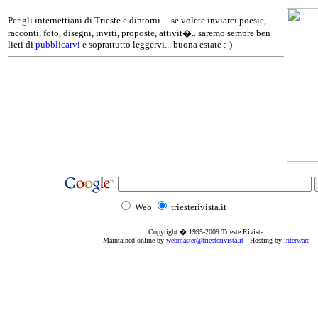
Per gli internettiani di Trieste e dintorni ... se volete inviarci poesie,
racconti, foto, disegni, inviti, proposte, attivit�.. saremo sempre ben
lieti di
pubblicarvi
e soprattutto leggervi... buona estate :-)
Web
triesterivista.it
Copyright � 1995
-2009
Trieste Rivista
Maintained online by
webmaster@triesterivista.it
- Hosting by
interware