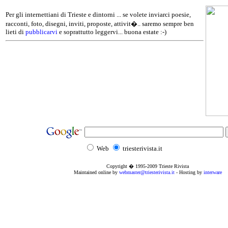
Per gli internettiani di Trieste e dintorni ... se volete inviarci poesie,
racconti, foto, disegni, inviti, proposte, attivit�.. saremo sempre ben
lieti di
pubblicarvi
e soprattutto leggervi... buona estate :-)
Web
triesterivista.it
Copyright � 1995
-2009
Trieste Rivista
Maintained online by
webmaster@triesterivista.it
- Hosting by
interware