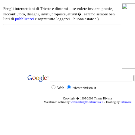
Per gli internettiani di Trieste e dintorni ... se volete inviarci poesie,
racconti, foto, disegni, inviti, proposte, attivit�.. saremo sempre ben
lieti di
pubblicarvi
e soprattutto leggervi... buona estate :-)
Web
triesterivista.it
Copyright � 1995
-2009
Trieste Rivista
Maintained online by
webmaster@triesterivista.it
- Hosting by
interware