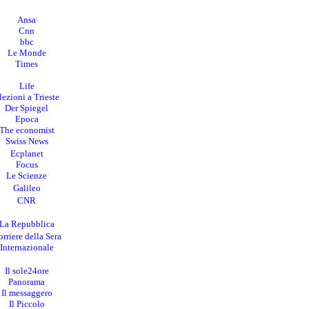
Ansa
Cnn
bbc
Le Monde
Times
Life
lezioni a Trieste
Der Spiegel
Epoca
The economist
Swiss News
Ecplanet
Focus
Le Scienze
Galileo
CNR
La Repubblica
rriere della Sera
I
nternazionale
Il sole24ore
Panorama
Il messaggero
Il Piccolo