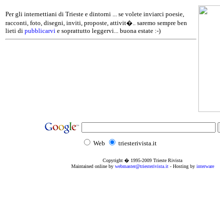
Per gli internettiani di Trieste e dintorni ... se volete inviarci poesie,
racconti, foto, disegni, inviti, proposte, attivit�.. saremo sempre ben
lieti di
pubblicarvi
e soprattutto leggervi... buona estate :-)
Web
triesterivista.it
Copyright � 1995
-2009
Trieste Rivista
Maintained online by
webmaster@triesterivista.it
- Hosting by
interware