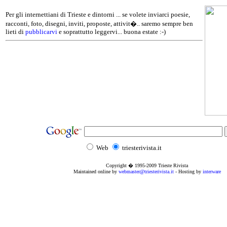
Per gli internettiani di Trieste e dintorni ... se volete inviarci poesie,
racconti, foto, disegni, inviti, proposte, attivit�.. saremo sempre ben
lieti di
pubblicarvi
e soprattutto leggervi... buona estate :-)
Web
triesterivista.it
Copyright � 1995
-2009
Trieste Rivista
Maintained online by
webmaster@triesterivista.it
- Hosting by
interware