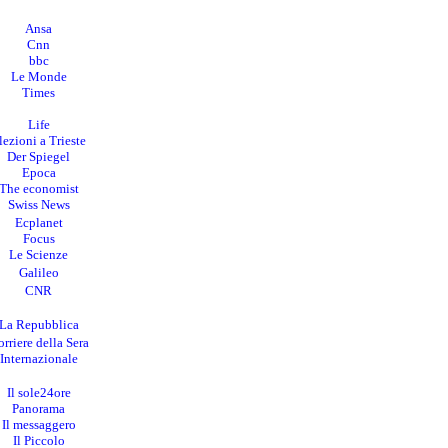
Ansa
Cnn
bbc
Le Monde
Times
Life
lezioni a Trieste
Der Spiegel
Epoca
The economist
Swiss News
Ecplanet
Focus
Le Scienze
Galileo
CNR
La Repubblica
rriere della Sera
I
nternazionale
Il sole24ore
Panorama
Il messaggero
Il Piccolo