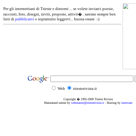
Per gli internettiani di Trieste e dintorni ... se volete inviarci poesie,
racconti, foto, disegni, inviti, proposte, attivit�.. saremo sempre ben
lieti di
pubblicarvi
e soprattutto leggervi... buona estate :-)
Web
triesterivista.it
Copyright � 1995
-2009
Trieste Rivista
Maintained online by
webmaster@triesterivista.it
- Hosting by
interware