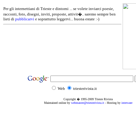
Per gli internettiani di Trieste e dintorni ... se volete inviarci poesie,
racconti, foto, disegni, inviti, proposte, attivit�.. saremo sempre ben
lieti di
pubblicarvi
e soprattutto leggervi... buona estate :-)
Web
triesterivista.it
Copyright � 1995
-2009
Trieste Rivista
Maintained online by
webmaster@triesterivista.it
- Hosting by
interware