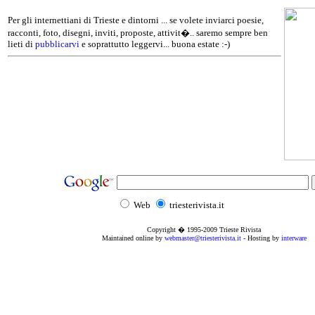
Per gli internettiani di Trieste e dintorni ... se volete inviarci poesie,
racconti, foto, disegni, inviti, proposte, attivit�.. saremo sempre ben
lieti di
pubblicarvi
e soprattutto leggervi... buona estate :-)
Web
triesterivista.it
Copyright � 1995
-2009
Trieste Rivista
Maintained online by
webmaster@triesterivista.it
- Hosting by
interware