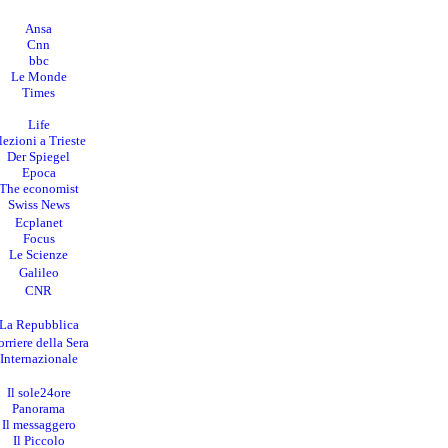
Ansa
Cnn
bbc
Le Monde
Times
Life
lezioni a Trieste
Der Spiegel
Epoca
The economist
Swiss News
Ecplanet
Focus
Le Scienze
Galileo
CNR
La Repubblica
rriere della Sera
I
nternazionale
Il sole24ore
Panorama
Il messaggero
Il Piccolo