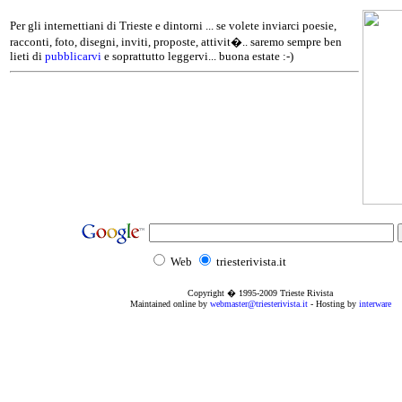
Per gli internettiani di Trieste e dintorni ... se volete inviarci poesie,
racconti, foto, disegni, inviti, proposte, attivit�.. saremo sempre ben
lieti di
pubblicarvi
e soprattutto leggervi... buona estate :-)
Web
triesterivista.it
Copyright � 1995
-2009
Trieste Rivista
Maintained online by
webmaster@triesterivista.it
- Hosting by
interware