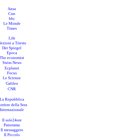
Ansa
Cnn
bbc
Le Monde
Times
Life
lezioni a Trieste
Der Spiegel
Epoca
The economist
Swiss News
Ecplanet
Focus
Le Scienze
Galileo
CNR
La Repubblica
rriere della Sera
I
nternazionale
Il sole24ore
Panorama
Il messaggero
Il Piccolo