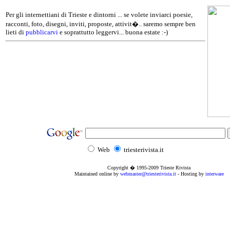
Per gli internettiani di Trieste e dintorni ... se volete inviarci poesie,
racconti, foto, disegni, inviti, proposte, attivit�.. saremo sempre ben
lieti di
pubblicarvi
e soprattutto leggervi... buona estate :-)
Web
triesterivista.it
Copyright � 1995
-2009
Trieste Rivista
Maintained online by
webmaster@triesterivista.it
- Hosting by
interware