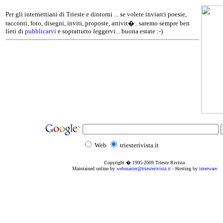
Per gli internettiani di Trieste e dintorni ... se volete inviarci poesie,
racconti, foto, disegni, inviti, proposte, attivit�.. saremo sempre ben
lieti di
pubblicarvi
e soprattutto leggervi... buona estate :-)
Web
triesterivista.it
Copyright � 1995
-2009
Trieste Rivista
Maintained online by
webmaster@triesterivista.it
- Hosting by
interware