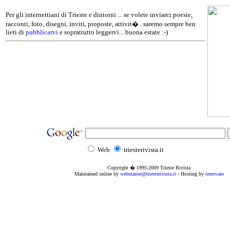
Per gli internettiani di Trieste e dintorni ... se volete inviarci poesie,
racconti, foto, disegni, inviti, proposte, attivit�.. saremo sempre ben
lieti di
pubblicarvi
e soprattutto leggervi... buona estate :-)
Web
triesterivista.it
Copyright � 1995
-2009
Trieste Rivista
Maintained online by
webmaster@triesterivista.it
- Hosting by
interware