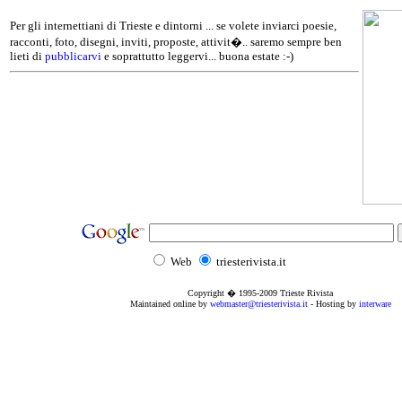
Per gli internettiani di Trieste e dintorni ... se volete inviarci poesie,
racconti, foto, disegni, inviti, proposte, attivit�.. saremo sempre ben
lieti di
pubblicarvi
e soprattutto leggervi... buona estate :-)
Web
triesterivista.it
Copyright � 1995
-2009
Trieste Rivista
Maintained online by
webmaster@triesterivista.it
- Hosting by
interware