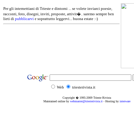
Per gli internettiani di Trieste e dintorni ... se volete inviarci poesie,
racconti, foto, disegni, inviti, proposte, attivit�.. saremo sempre ben
lieti di
pubblicarvi
e soprattutto leggervi... buona estate :-)
Web
triesterivista.it
Copyright � 1995
-2009
Trieste Rivista
Maintained online by
webmaster@triesterivista.it
- Hosting by
interware