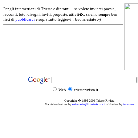
Per gli internettiani di Trieste e dintorni ... se volete inviarci poesie,
racconti, foto, disegni, inviti, proposte, attivit�.. saremo sempre ben
lieti di
pubblicarvi
e soprattutto leggervi... buona estate :-)
Web
triesterivista.it
Copyright � 1995
-2009
Trieste Rivista
Maintained online by
webmaster@triesterivista.it
- Hosting by
interware