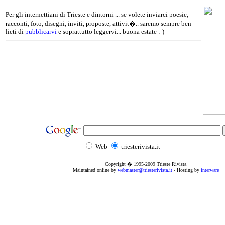
Per gli internettiani di Trieste e dintorni ... se volete inviarci poesie,
racconti, foto, disegni, inviti, proposte, attivit�.. saremo sempre ben
lieti di
pubblicarvi
e soprattutto leggervi... buona estate :-)
Web
triesterivista.it
Copyright � 1995
-2009
Trieste Rivista
Maintained online by
webmaster@triesterivista.it
- Hosting by
interware