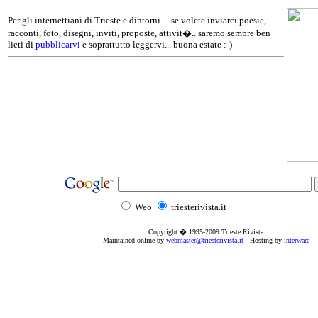
Per gli internettiani di Trieste e dintorni ... se volete inviarci poesie,
racconti, foto, disegni, inviti, proposte, attivit�.. saremo sempre ben
lieti di
pubblicarvi
e soprattutto leggervi... buona estate :-)
Web
triesterivista.it
Copyright � 1995
-2009
Trieste Rivista
Maintained online by
webmaster@triesterivista.it
- Hosting by
interware