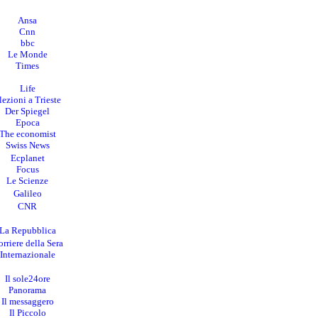
Ansa
Cnn
bbc
Le Monde
Times
Life
lezioni a Trieste
Der Spiegel
Epoca
The economist
Swiss News
Ecplanet
Focus
Le Scienze
Galileo
CNR
La Repubblica
rriere della Sera
I
nternazionale
Il sole24ore
Panorama
Il messaggero
Il Piccolo