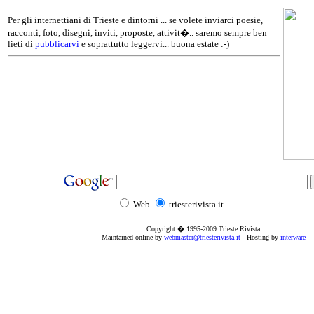
Per gli internettiani di Trieste e dintorni ... se volete inviarci poesie,
racconti, foto, disegni, inviti, proposte, attivit�.. saremo sempre ben
lieti di
pubblicarvi
e soprattutto leggervi... buona estate :-)
Web
triesterivista.it
Copyright � 1995
-2009
Trieste Rivista
Maintained online by
webmaster@triesterivista.it
- Hosting by
interware