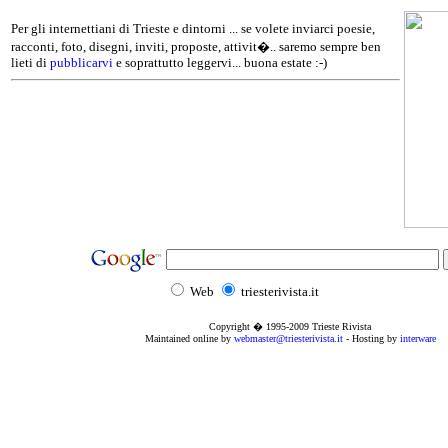
Per gli internettiani di Trieste e dintorni ... se volete inviarci poesie,
racconti, foto, disegni, inviti, proposte, attivit�.. saremo sempre ben
lieti di
pubblicarvi
e soprattutto leggervi... buona estate :-)
Web
triesterivista.it
Copyright � 1995
-2009
Trieste Rivista
Maintained online by
webmaster@triesterivista.it
- Hosting by
interware