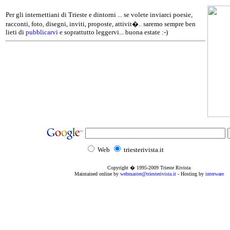
Per gli internettiani di Trieste e dintorni ... se volete inviarci poesie,
racconti, foto, disegni, inviti, proposte, attivit�.. saremo sempre ben
lieti di
pubblicarvi
e soprattutto leggervi... buona estate :-)
Web
triesterivista.it
Copyright � 1995
-2009
Trieste Rivista
Maintained online by
webmaster@triesterivista.it
- Hosting by
interware