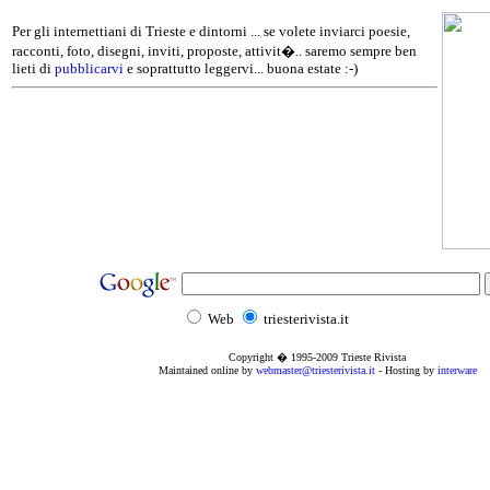
Per gli internettiani di Trieste e dintorni ... se volete inviarci poesie,
racconti, foto, disegni, inviti, proposte, attivit�.. saremo sempre ben
lieti di
pubblicarvi
e soprattutto leggervi... buona estate :-)
Web
triesterivista.it
Copyright � 1995
-2009
Trieste Rivista
Maintained online by
webmaster@triesterivista.it
- Hosting by
interware