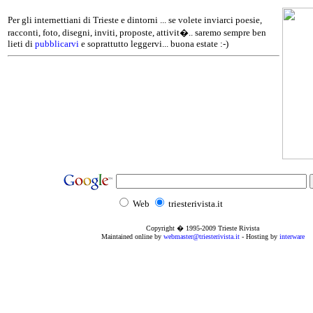
Per gli internettiani di Trieste e dintorni ... se volete inviarci poesie,
racconti, foto, disegni, inviti, proposte, attivit�.. saremo sempre ben
lieti di
pubblicarvi
e soprattutto leggervi... buona estate :-)
Web
triesterivista.it
Copyright � 1995
-2009
Trieste Rivista
Maintained online by
webmaster@triesterivista.it
- Hosting by
interware