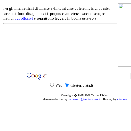
Per gli internettiani di Trieste e dintorni ... se volete inviarci poesie,
racconti, foto, disegni, inviti, proposte, attivit�.. saremo sempre ben
lieti di
pubblicarvi
e soprattutto leggervi... buona estate :-)
Web
triesterivista.it
Copyright � 1995
-2009
Trieste Rivista
Maintained online by
webmaster@triesterivista.it
- Hosting by
interware