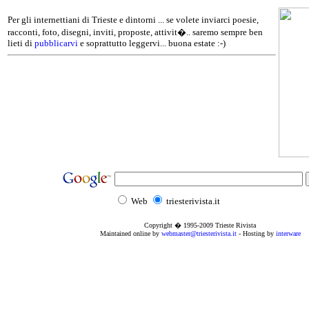
Per gli internettiani di Trieste e dintorni ... se volete inviarci poesie,
racconti, foto, disegni, inviti, proposte, attivit�.. saremo sempre ben
lieti di
pubblicarvi
e soprattutto leggervi... buona estate :-)
Web
triesterivista.it
Copyright � 1995
-2009
Trieste Rivista
Maintained online by
webmaster@triesterivista.it
- Hosting by
interware