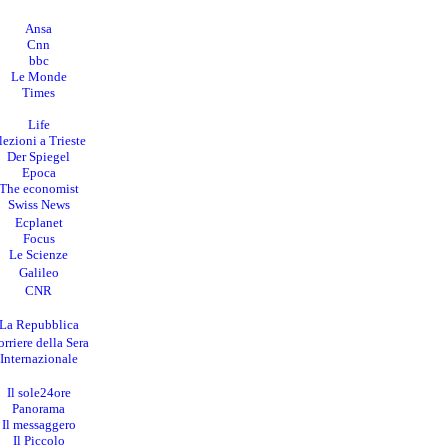
Ansa
Cnn
bbc
Le Monde
Times
Life
lezioni a Trieste
Der Spiegel
Epoca
The economist
Swiss News
Ecplanet
Focus
Le Scienze
Galileo
CNR
La Repubblica
rriere della Sera
I
nternazionale
Il sole24ore
Panorama
Il messaggero
Il Piccolo