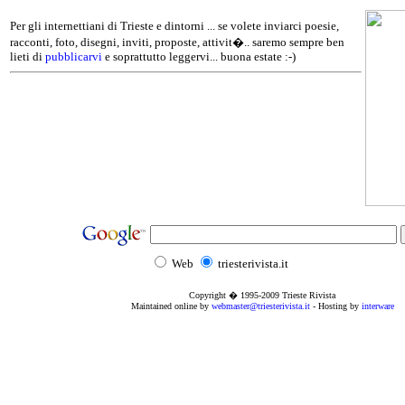
Per gli internettiani di Trieste e dintorni ... se volete inviarci poesie,
racconti, foto, disegni, inviti, proposte, attivit�.. saremo sempre ben
lieti di
pubblicarvi
e soprattutto leggervi... buona estate :-)
Web
triesterivista.it
Copyright � 1995
-2009
Trieste Rivista
Maintained online by
webmaster@triesterivista.it
- Hosting by
interware