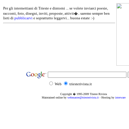
Per gli internettiani di Trieste e dintorni ... se volete inviarci poesie,
racconti, foto, disegni, inviti, proposte, attivit�.. saremo sempre ben
lieti di
pubblicarvi
e soprattutto leggervi... buona estate :-)
Web
triesterivista.it
Copyright � 1995
-2009
Trieste Rivista
Maintained online by
webmaster@triesterivista.it
- Hosting by
interware