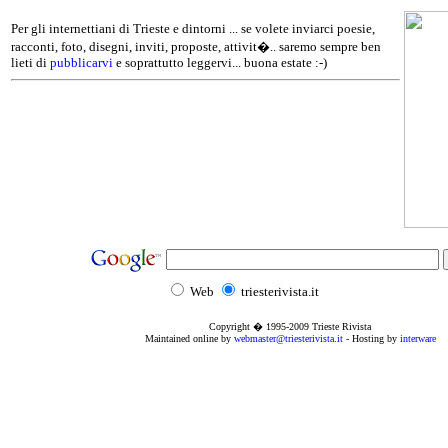
Per gli internettiani di Trieste e dintorni ... se volete inviarci poesie,
racconti, foto, disegni, inviti, proposte, attivit�.. saremo sempre ben
lieti di
pubblicarvi
e soprattutto leggervi... buona estate :-)
Web
triesterivista.it
Copyright � 1995
-2009
Trieste Rivista
Maintained online by
webmaster@triesterivista.it
- Hosting by
interware