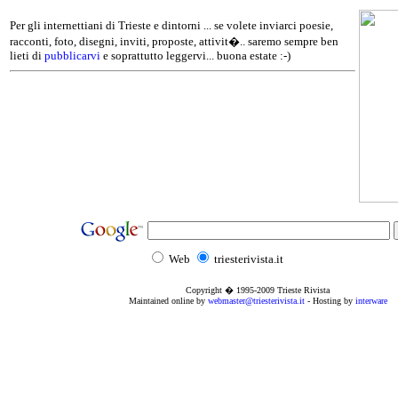
Per gli internettiani di Trieste e dintorni ... se volete inviarci poesie,
racconti, foto, disegni, inviti, proposte, attivit�.. saremo sempre ben
lieti di
pubblicarvi
e soprattutto leggervi... buona estate :-)
Web
triesterivista.it
Copyright � 1995
-2009
Trieste Rivista
Maintained online by
webmaster@triesterivista.it
- Hosting by
interware