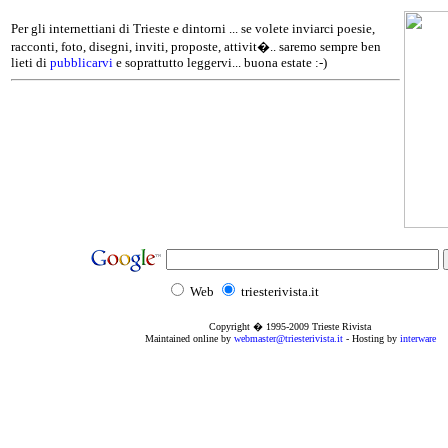
Per gli internettiani di Trieste e dintorni ... se volete inviarci poesie,
racconti, foto, disegni, inviti, proposte, attivit�.. saremo sempre ben
lieti di
pubblicarvi
e soprattutto leggervi... buona estate :-)
Web
triesterivista.it
Copyright � 1995
-2009
Trieste Rivista
Maintained online by
webmaster@triesterivista.it
- Hosting by
interware