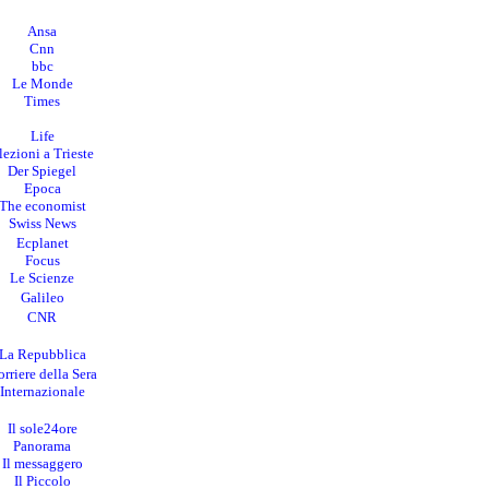
Ansa
Cnn
bbc
Le Monde
Times
Life
lezioni a Trieste
Der Spiegel
Epoca
The economist
Swiss News
Ecplanet
Focus
Le Scienze
Galileo
CNR
La Repubblica
rriere della Sera
I
nternazionale
Il sole24ore
Panorama
Il messaggero
Il Piccolo