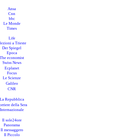
Ansa
Cnn
bbc
Le Monde
Times
Life
lezioni a Trieste
Der Spiegel
Epoca
The economist
Swiss News
Ecplanet
Focus
Le Scienze
Galileo
CNR
La Repubblica
rriere della Sera
I
nternazionale
Il sole24ore
Panorama
Il messaggero
Il Piccolo