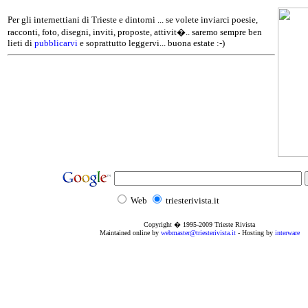
Per gli internettiani di Trieste e dintorni ... se volete inviarci poesie,
racconti, foto, disegni, inviti, proposte, attivit�.. saremo sempre ben
lieti di
pubblicarvi
e soprattutto leggervi... buona estate :-)
Web
triesterivista.it
Copyright � 1995
-2009
Trieste Rivista
Maintained online by
webmaster@triesterivista.it
- Hosting by
interware